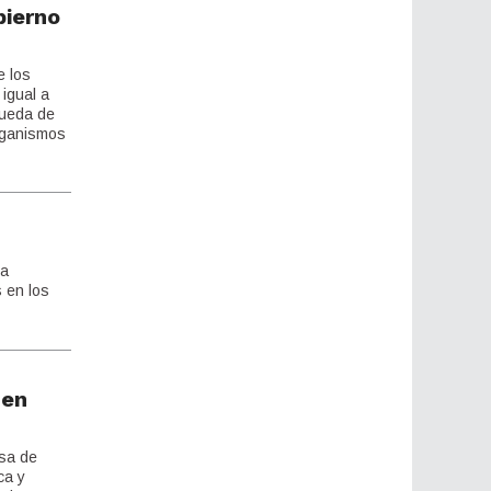
bierno
e los
 igual a
queda de
organismos
la
s en los
 en
asa de
ca y