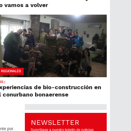
o vamos a volver
REGIONALES
/01
|
xperiencias de bio-construcción en
l conurbano bonaerense
NEWSLETTER
nte por
Suscríbase a nuestro boletín de noticias