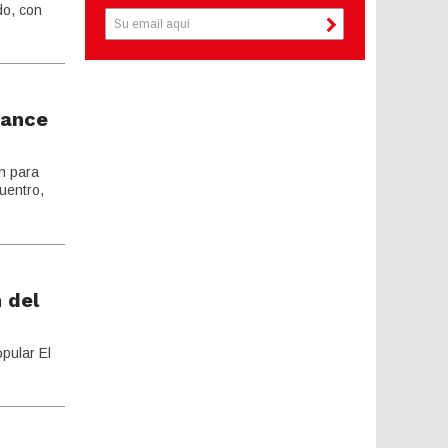
do, con
vance
an para
uentro,
n del
opular El