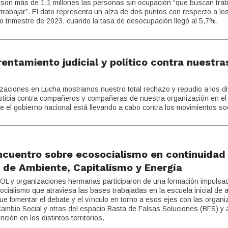
son más de 1,1 millones las personas sin ocupación “que buscan trab
trabajar”. El dato representa un alza de dos puntos con respecto a lo
mo trimestre de 2023, cuando la tasa de desocupación llegó al 5,7%.
tamiento judicial y político contra nuestra
zaciones en Lucha mostramos nuestro total rechazo y repudio a los d
usticia contra compañeros y compañeras de nuestra organización en el
el gobierno nacional está llevando a cabo contra los movimientos soc
ncuentro sobre ecosocialismo en continuidad 
 de Ambiente, Capitalismo y Energía
OL y organizaciones hermanas participaron de una formación impulsad
cialismo que atraviesa las bases trabajadas en la escuela inicial de 
 fue fomentar el debate y el vínculo en torno a esos ejes con las organ
Cambio Social y otras del espacio Basta de Falsas Soluciones (BFS) y 
ción en los distintos territorios.