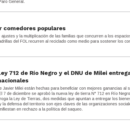
 Paro General.
er comedores populares
 ajustes y la multiplicación de las familias que concurren a los espacio
uadrillas del FOL recurren al reciclado como medio para sostener los c
 Ley 712 de Río Negro y el DNU de Milei entreg
inacionales
te Javier Milei están hechas para beneficiar con mejores ganancias al 
 El 7 de diciembre se aprobó la nueva ley de tierra N° 712 en Río Negro
oga la Ley de Tierras, dos medidas que apuntan a entregar los biene
 la defensa del territorio son ejes claves de las organizaciones social
nifiestan en rechazo a la política del saqueo.