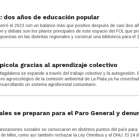
: dos años de educación popular
cerró el 2023 con un balance más que positivo después de casi dos a
ión y debate son los pilares principales de este espacio del FOL que pr
puestas en las distintas regionales y construir una biblioteca para el 
pícola gracias al aprendizaje colectivo
agdalena se expande a través del trabajo colectivo y la autogestión. E
ivo agroecológico de la comisión ambiental de La Plata ya ha cosecha
esarrollando un sistema agroforestal comunitario.
les se preparan para el Paro General y denu
anizaciones sociales se convocaron en distintos puntos del país para
o de Milei, como así también rechazar la Ley Ómnibus y el DNU. El 24 