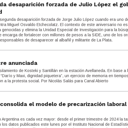
da desaparición forzada de Julio López el go
d
segunda desaparición forzada de Jorge Julio López cuando era uno d
contra Miguel Osvaldo Etchecolatz. El contexto de este aniversario no es
 a genocidas y elimina la Unidad Especial de Investigación para la bús
e encarga de fortalecer con millones de pesos a la SIDE, uno de los 
esponsables de desaparecer al albañil y militante de La Plata.
cre anunciada
ilamiento de Kosteki y Santillán en la estación Avellaneda. En base a 
 “Darío y Maxi, dignidad piquetera”, un ejercicio de memoria en tiempo
n a la protesta social. Por Nicolás Salás para Canal Abierto
 consolida el modelo de precarización laboral
n Argentina es cada vez mayor: desde el primer trimestre de 2024 la t
los datos publicados este lunes por el Instituto Nacional de Estadísti