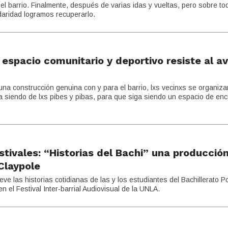
 barrio. Finalmente, después de varias idas y vueltas, pero sobre to
daridad logramos recuperarlo.
espacio comunitario y deportivo resiste al a
una construcción genuina con y para el barrio, lxs vecinxs se organiz
a siendo de lxs pibes y pibas, para que siga siendo un espacio de enc
estivales: “Historias del Bachi” una producció
Claypole
ieve las historias cotidianas de las y los estudiantes del Bachillerato P
n el Festival Inter-barrial Audiovisual de la UNLA.