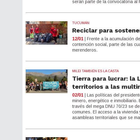
serán parte de la convocatoria al
TUCUMÁN
Reciclar para sosten
12/01
| Frente a la acumulación de
contención social, parte de las c
merenderos.
MILEI TAMBIÉN ES LA CASTA
Tierra para lucrar: la
territorios a las mult
02/01
| Las políticas del presiden
minero, energético e inmobiliario.
través del mega DNU 70/23 se der
comunes. El acceso a la vivienda y
asambleas territoriales que se ma