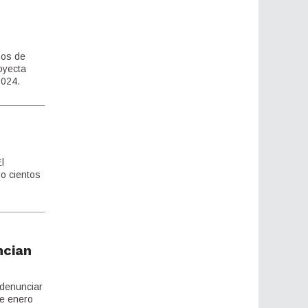
ños de
oyecta
2024.
l
do cientos
ncian
 denunciar
de enero