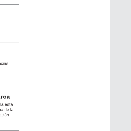
ncias
arca
la está
ua de la
ación