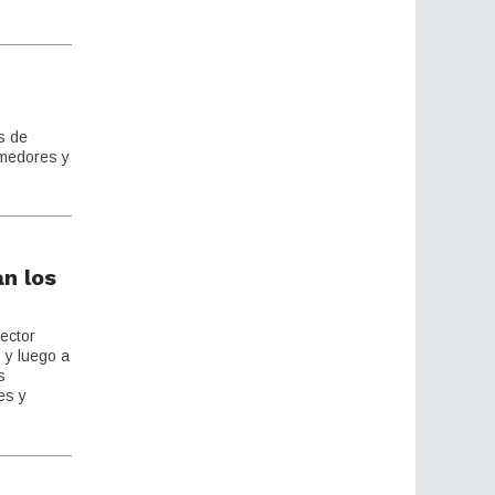
s de
omedores y
an los
sector
 y luego a
s
es y