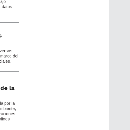
ajo
s datos
s
iversos
 marco del
iales.
de la
a por la
ambiente,
izaciones
afines