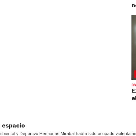
n
08
E
e
 espacio
Ambiental y Deportivo Hermanas Mirabal había sido ocupado violentame