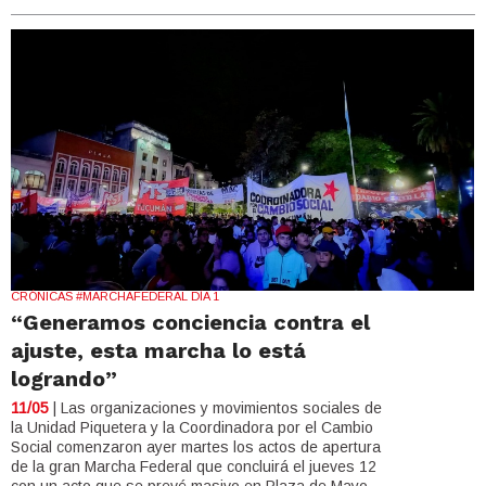
CRÓNICAS #MARCHAFEDERAL DÍA 1
“Generamos conciencia contra el
ajuste, esta marcha lo está
logrando”
11/05
| Las organizaciones y movimientos sociales de
la Unidad Piquetera y la Coordinadora por el Cambio
Social comenzaron ayer martes los actos de apertura
de la gran Marcha Federal que concluirá el jueves 12
con un acto que se prevé masivo en Plaza de Mayo.