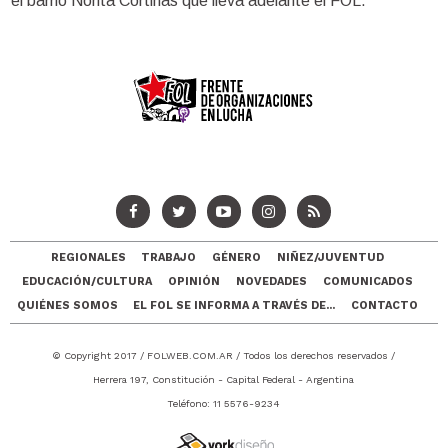
el barrio Norita Cortiñas que lleva adelante el FOL.
REGIONALES
TRABAJO
GÉNERO
NIÑEZ/JUVENTUD
EDUCACIÓN/CULTURA
OPINIÓN
NOVEDADES
COMUNICADOS
QUIÉNES SOMOS
EL FOL SE INFORMA A TRAVÉS DE...
CONTACTO
© Copyright 2017 /
FOLWEB.COM.AR
/ Todos los derechos reservados /
Herrera 197, Constitución - Capital Federal - Argentina
Teléfono: 11 5576-9234