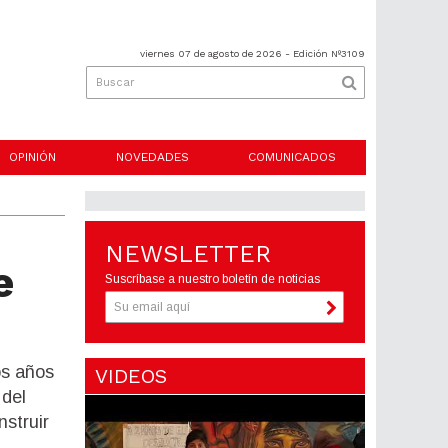
viernes 07 de agosto de 2026
- Edición Nº3109
OPINIÓN
NOVEDADES
COMUNICADOS
NEWSLETTER
e
Suscríbase a nuestro boletín de noticias
os años
VIDEOS
 del
nstruir