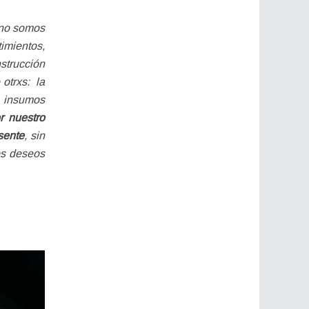
no somos 
mientos, 
trucción 
rxs:  la 
 insumos 
 nuestro 
sente
, sin 
os deseos 