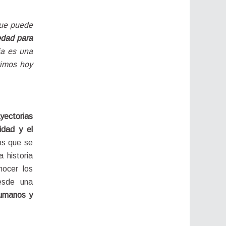
ue puede 
dad para 
ia es una 
imos hoy 
ectorias 
dad y el 
s que se 
 historia 
ocer los 
esde una 
umanos y 