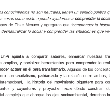
 conocimientos no son neutrales, tienen un sentido político q
las cosas como están o puede ayudarnos a 
comprender la socie
mpas de Fiske Menuco y agregaron que 
“comprender la histor
desnaturalizar lo social y comprender las situaciones que viv
 
UnPi apunta a compartir saberes, enmarcar nuestras tray
 amplios, y socializar herramientas para comprender la reali
poder actuar en él para transformarlo
. Algunos de los concepto
nto son 
capitalismo, patriarcado
 y la relación entre ambos, la
internacional,  la 
historia del movimiento piquetero
 para con
mentos y coyunturas y proyectar hacia dónde construir, d
rial complejo que abarque los ejes 
socioambiental
, 
derechos h