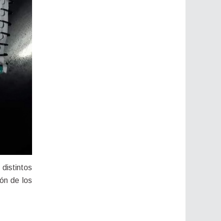
Uno de los desafíos iniciales para llegar a lo que es hoy la UnPi fue la conformación de los distintos 
, a la par que la preparación de los 