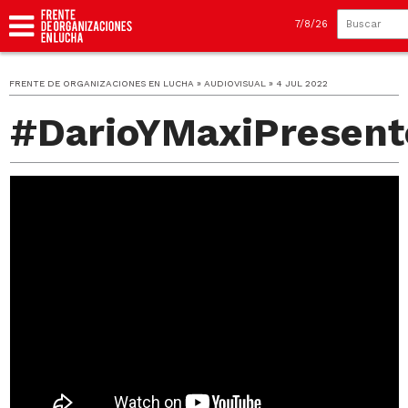
7/8/26
FRENTE DE ORGANIZACIONES EN LUCHA » AUDIOVISUAL » 4 JUL 2022
#DarioYMaxiPresent