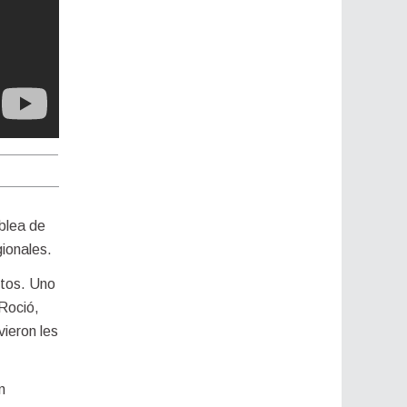
blea de
ionales.
ctos. Uno
 Roció,
vieron les
n