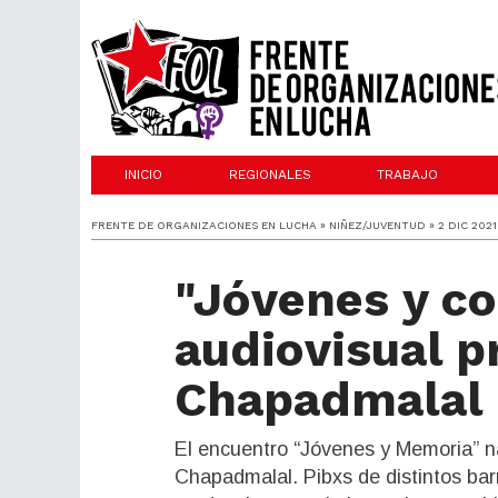
INICIO
REGIONALES
TRABAJO
FRENTE DE ORGANIZACIONES EN LUCHA » NIÑEZ/JUVENTUD » 2 DIC 2021
"Jóvenes y co
audiovisual p
Chapadmalal
El encuentro “Jóvenes y Memoria” na
Chapadmalal. Pibxs de distintos bar