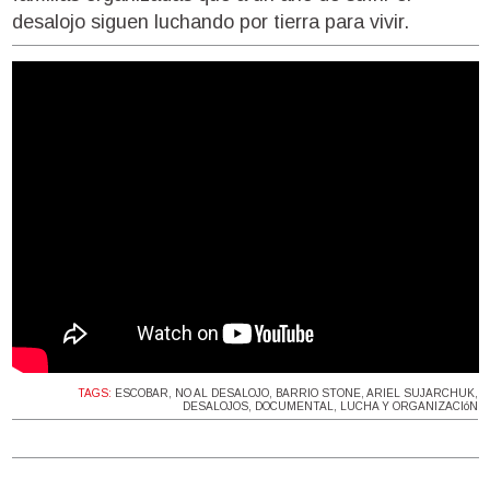
desalojo siguen luchando por tierra para vivir.
TAGS:
ESCOBAR
,
NO AL DESALOJO
,
BARRIO STONE
,
ARIEL SUJARCHUK
,
DESALOJOS
,
DOCUMENTAL
,
LUCHA Y ORGANIZACIóN