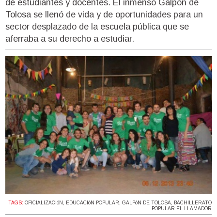
de estudiantes y docentes. El inmenso Galpón de
Tolosa se llenó de vida y de oportunidades para un
sector desplazado de la escuela pública que se
aferraba a su derecho a estudiar.
TAGS:
OFICIALIZACIóN
,
EDUCACIóN POPULAR
,
GALPóN DE TOLOSA
,
BACHILLERATO
POPULAR EL LLAMADOR