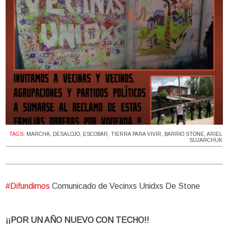
TAGS:
MARCHA
,
DESALOJO
,
ESCOBAR
,
TIERRA PARA VIVIR
,
BARRIO STONE
,
ARIEL
SUJARCHUK
#Difundimos
Comunicado de Vecinxs Unidxs De Stone
¡¡POR UN AÑO NUEVO CON TECHO!!