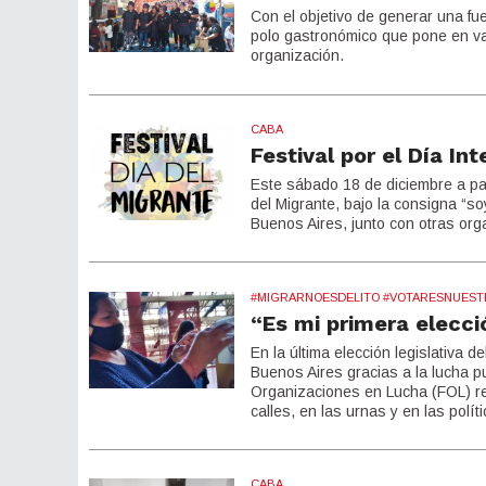
Con el objetivo de generar una fu
polo gastronómico que pone en va
organización.
CABA
Festival por el Día In
Este sábado 18 de diciembre a part
del Migrante, bajo la consigna “s
Buenos Aires, junto con otras orga
#MIGRARNOESDELITO #VOTARESNUES
“Es mi primera elecci
En la última elección legislativa
Buenos Aires gracias a la lucha p
Organizaciones en Lucha (FOL) rel
calles, en las urnas y en las polí
CABA