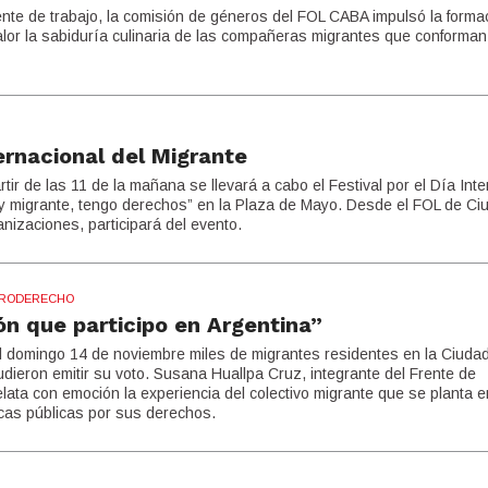
ente de trabajo, la comisión de géneros del FOL CABA impulsó la forma
lor la sabiduría culinaria de las compañeras migrantes que conforman
ternacional del Migrante
JORNADA POR TRABAJO Y POR SA
CONTRA EL HAMBRE LA POBREZA 
ir de las 11 de la mañana se llevará a cabo el Festival por el Día Inte
oy migrante, tengo derechos” en la Plaza de Mayo. Desde el FOL de Ci
nizaciones, participará del evento.
TRODERECHO
ón que participo en Argentina”
 del domingo 14 de noviembre miles de migrantes residentes en la Ciuda
udieron emitir su voto. Susana Huallpa Cruz, integrante del Frente de
ata con emoción la experiencia del colectivo migrante que se planta e
ticas públicas por sus derechos.