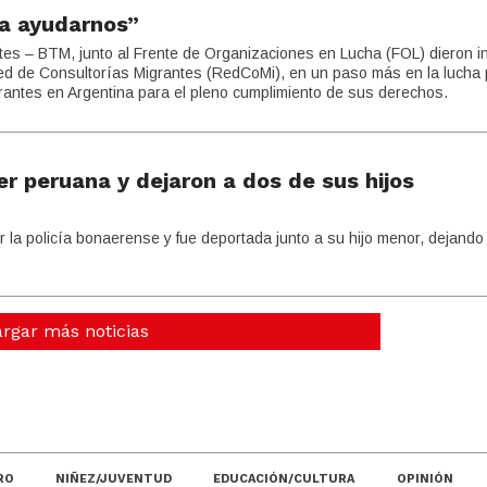
ra ayudarnos”
es – BTM, junto al Frente de Organizaciones en Lucha (FOL) dieron ini
Red de Consultorías Migrantes (RedCoMi), en un paso más en la lucha 
grantes en Argentina para el pleno cumplimiento de sus derechos.
r peruana y dejaron a dos de sus hijos
a policía bonaerense y fue deportada junto a su hijo menor, dejando
rgar más noticias
RO
NIÑEZ/JUVENTUD
EDUCACIÓN/CULTURA
OPINIÓN