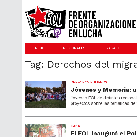
INICIO
REGIONALES
TRABAJO
Tag: Derechos del migr
DERECHOS HUMANOS
Jóvenes y Memoria: u
Jóvenes FOL de distintas regiona
proyectos sobre las temáticas de 
CABA
El FOL inauguró el Po