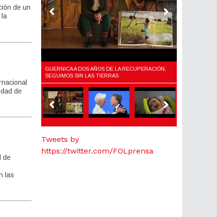
ción de un
 la
LARIO,
GUERNICA A DOS AÑOS DE LA RECUPERACIÓN,
¿QUÉ ES EL F
Y EL AJUSTE
SEGUIMOS SIN LAS TIERRAS
rnacional
udad de
Tweets by
https://twitter.com/FOLprensa
d de
n las