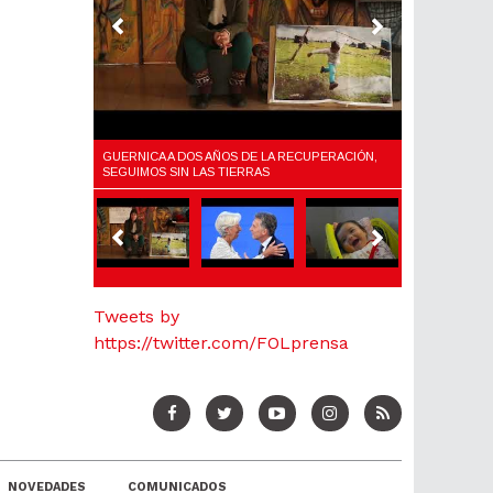
LARIO,
GUERNICA A DOS AÑOS DE LA RECUPERACIÓN,
¿QUÉ ES EL F
Y EL AJUSTE
SEGUIMOS SIN LAS TIERRAS
Tweets by
https://twitter.com/FOLprensa
NOVEDADES
COMUNICADOS