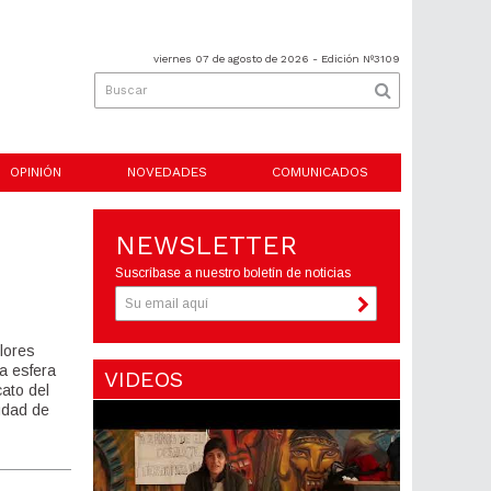
viernes 07 de agosto de 2026
- Edición Nº3109
OPINIÓN
NOVEDADES
COMUNICADOS
NEWSLETTER
Suscríbase a nuestro boletín de noticias
lores
a esfera
VIDEOS
cato del
iudad de