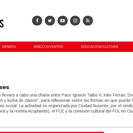
GÉNERO
NIÑEZ/JUVENTUD
EDUCACIÓN/CULTURA
ases
llevará a cabo una charla entre Paco Ignacio Taibo II, Kike Ferrari, Do
ón y lucha de clases", para reflexionar sobre las formas en que puede l
io social. La actividad es organizada por Ciudad Ausente, por el sindi
ea y la revista Acoplando), el FCE y la comisión cultural del FOL en C