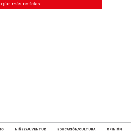
rgar más noticias
JORNADA POR TRABAJO Y POR SA
CONTRA EL HAMBRE LA POBREZA 
RO
NIÑEZ/JUVENTUD
EDUCACIÓN/CULTURA
OPINIÓN