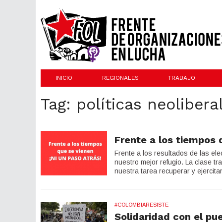
INICIO
REGIONALES
TRABAJO
Tag: políticas neolibera
Frente a los tiempos 
Frente a los resultados de las elec
nuestro mejor refugio. La clase t
nuestra tarea recuperar y ejercit
#COLOMBIARESISTE
Solidaridad con el pu