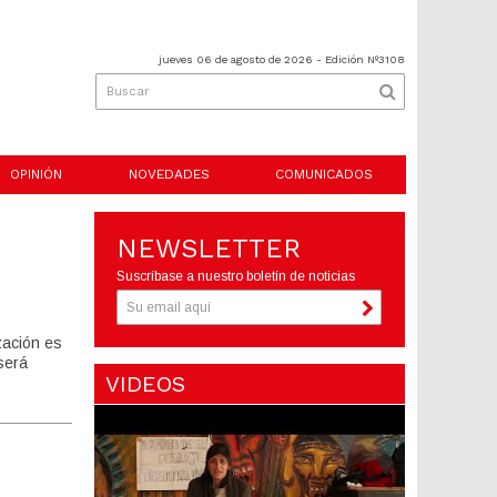
jueves 06 de agosto de 2026
- Edición Nº3108
OPINIÓN
NOVEDADES
COMUNICADOS
NEWSLETTER
Suscríbase a nuestro boletín de noticias
ización es
será
VIDEOS