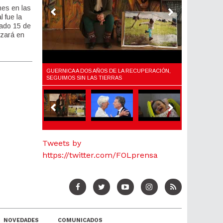
nes en las
l fue la
bado 15 de
nzará en
LARIO,
GUERNICA A DOS AÑOS DE LA RECUPERACIÓN,
¿QUÉ ES EL F
Y EL AJUSTE
SEGUIMOS SIN LAS TIERRAS
Tweets by
https://twitter.com/FOLprensa
NOVEDADES
COMUNICADOS