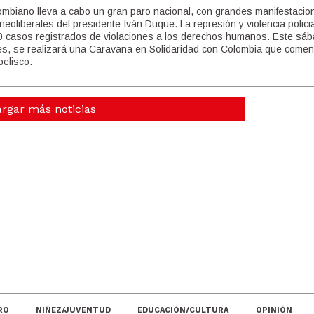
lombiano lleva a cabo un gran paro nacional, con grandes manifestacio
neoliberales del presidente Iván Duque. La represión y violencia policia
00 casos registrados de violaciones a los derechos humanos. Este sá
es, se realizará una Caravana en Solidaridad con Colombia que come
elisco.
JORNADA POR TRABAJO Y POR SA
rgar más noticias
CONTRA EL HAMBRE LA POBREZA 
RO
NIÑEZ/JUVENTUD
EDUCACIÓN/CULTURA
OPINIÓN