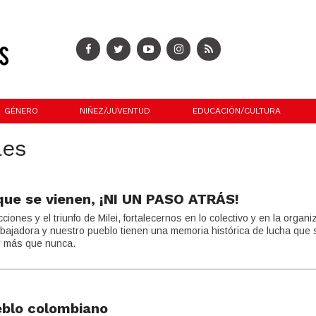
GÉNERO
NIÑEZ/JUVENTUD
EDUCACIÓN/CULTURA
les
que se vienen, ¡NI UN PASO ATRÁS!
ciones y el triunfo de Milei, fortalecernos en lo colectivo y en la organ
rabajadora y nuestro pueblo tienen una memoria histórica de lucha que 
ar más que nunca.
eblo colombiano