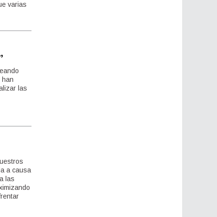
ue varias
”
reando
s han
lizar las
nuestros
ia a causa
a las
aximizando
rentar