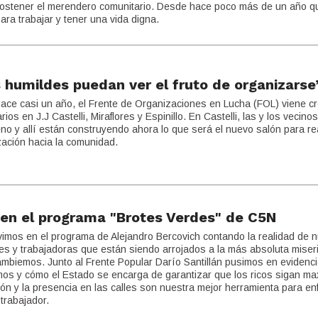
sostener el merendero comunitario. Desde hace poco más de un año q
ara trabajar y tener una vida digna.
 humildes puedan ver el fruto de organizarse
hace casi un año, el Frente de Organizaciones en Lucha (FOL) viene c
s en J.J Castelli, Miraflores y Espinillo. En Castelli, las y los vecino
eno y allí están construyendo ahora lo que será el nuevo salón para rea
zación hacia la comunidad.
 en el programa "Brotes Verdes" de C5N
vimos en el programa de Alejandro Bercovich contando la realidad de 
res y trabajadoras que están siendo arrojados a la más absoluta miser
mbiemos. Junto al Frente Popular Darío Santillán pusimos en evidenci
imos y cómo el Estado se encarga de garantizar que los ricos sigan m
n y la presencia en las calles son nuestra mejor herramienta para enf
 trabajador.