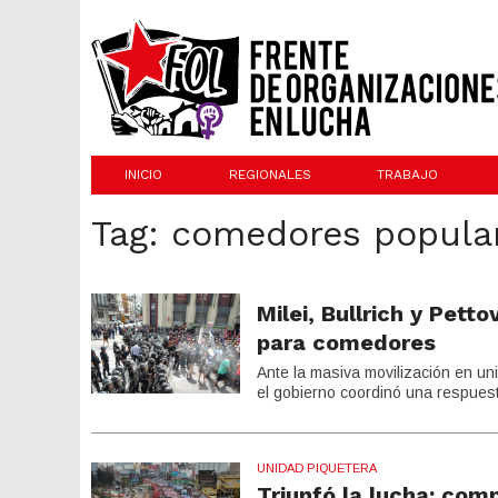
INICIO
REGIONALES
TRABAJO
Tag: comedores popula
Milei, Bullrich y Pett
para comedores
Ante la masiva movilización en un
el gobierno coordinó una respues
UNIDAD PIQUETERA
Triunfó la lucha: com