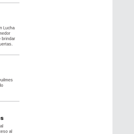
en Lucha
omedor
e brindar
uertas.
Quilmes
do
es
al
ceso al