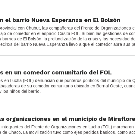
en el barrio Nueva Esperanza en El Bolsón
 provincial con Chubut, las compañeras del Frente de Organizaciones 
ajo de comedor en el espacio Casita FOL. Si bien las gestiones de c
barrios de El Bolsón, la profundización de la crisis y las necesidad d
 vecinxs del barrio Nueva Esperanza llevo a que el comedor abra sus p
s en un comedor comunitario del FOL
s en Lucha (FOL) denuncian que punteros políticos del municipio de 
abajadoras de su comedor comunitario ubicado en Bernal Oeste, cuan
 los niños del barrio.
as organizaciones en el municipio de Miraflor
o integrantes del Frente de Organizaciones en Lucha (FOL) marcharon 
rte de Chaco. La movilización tuvo como ejes pedidos básicos, como ac