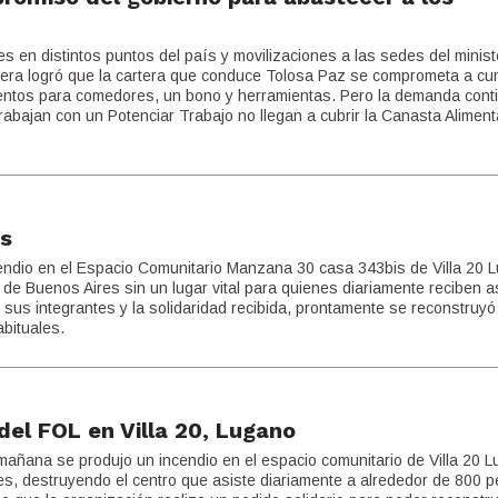
es en distintos puntos del país y movilizaciones a las sedes del minist
etera logró que la cartera que conduce Tolosa Paz se comprometa a cu
imentos para comedores, un bono y herramientas. Pero la demanda cont
rabajan con un Potenciar Trabajo no llegan a cubrir la Canasta Aliment
JORNADA POR TRABAJO Y POR SA
CONTRA EL HAMBRE LA POBREZA 
as
ndio en el Espacio Comunitario Manzana 30 casa 343bis de Villa 20 
 de Buenos Aires sin un lugar vital para quienes diariamente reciben a
 sus integrantes y la solidaridad recibida, prontamente se reconstruyó
abituales.
el FOL en Villa 20, Lugano
 mañana se produjo un incendio en el espacio comunitario de Villa 20 
es, destruyendo el centro que asiste diariamente a alrededor de 800 