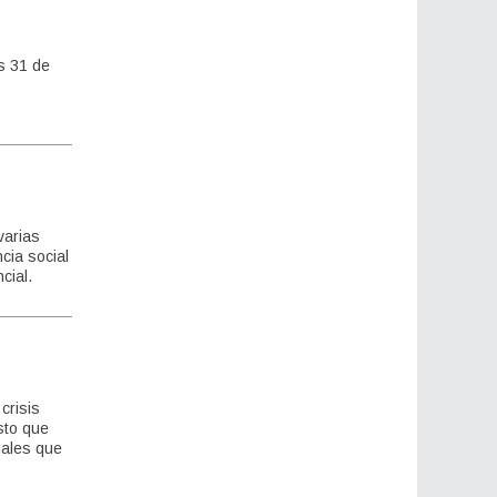
s 31 de
varias
cia social
cial.
crisis
sto que
iales que