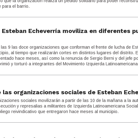
so que la organización realiza un pedido solidario para poder reconstru
 para el barrio.
 Esteban Echeverría moviliza en diferentes p
de las 9 las doce organizaciones que conforman el frente de lucha de E
pio, al tiempo que realizarán cortes en distintos lugares del distrito. 
sentado hace meses, así como la renuncia de Sergio Berni y del jefe pol
rimió y torturó a integrantes del Movimiento Izquierda Latinoamericana
las organizaciones sociales de Esteban Eche
izaciones sociales movilizarán a partir de las 10 de la mañana a la au
ución y represalias a militantes de Izquierda Latinoamericana Sociali
liego reivindicativo que entregaron hace meses al municipio.