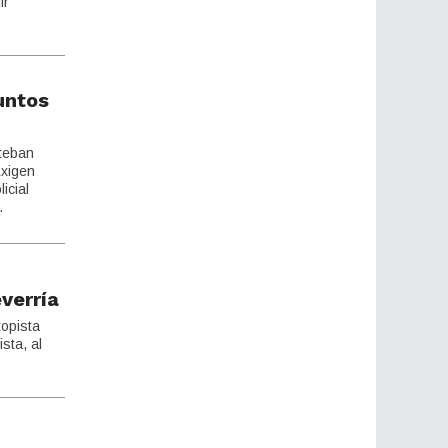
ir
untos
steban
Exigen
icial
.
verría
topista
sta, al