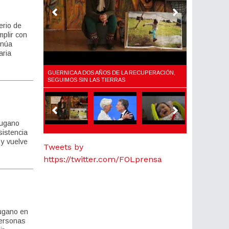
erio de
mplir con
inúa
aria
LARIO,
GUERNICA A DOS AÑOS DE LA RECUPERACIÓN,
¿QUÉ ES EL F
Y EL AJUSTE
SEGUIMOS SIN LAS TIERRAS
Lugano
sistencia
 y vuelve
Tweets by
https://twitter.com/FOLprensa
Lugano en
personas