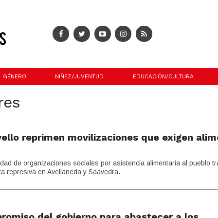
GÉNERO
NIÑEZ/JUVENTUD
EDUCACIÓN/CULTURA
res
ovello reprimen movilizaciones que exigen ali
idad de organizaciones sociales por asistencia alimentaria al pueblo t
ta represiva en Avellaneda y Saavedra.
promiso del gobierno para abastecer a los